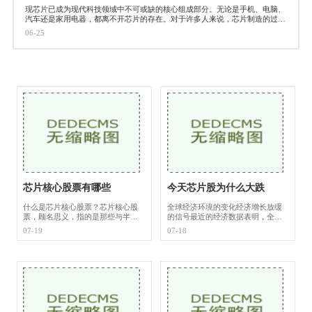
现芯片已成为现代科技领域中不可或缺的核心组成部分。无论是手机、电脑、
汽车还是家用电器，都离不开芯片的存在。对于许多人来说，芯片制造的过程
却充满了神秘和难以理解的地
06-25
芯片核心股票有哪些
今天芯片股为什么大跌
什么是芯片核心股票？芯片核心股
全球经济环境的变化经济增长放缓
票，顾名思义，指的是那些与半导
的信号最近的经济数据表明，全球
体芯片设计、制造、封装、测试等
经济增长面临压力。各国的制造业
07-19
07-18
环节密切相关的公司股票。这些公
PMI（采购经理人指数）普遍下滑，
司不仅包括直接生产芯片的企业，
显示出经济活动减缓的迹象。对于
也涵盖了提供
依赖强劲消费