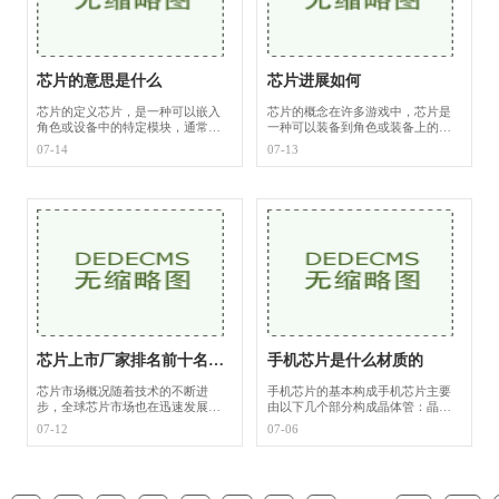
芯片的意思是什么
芯片进展如何
芯片的定义芯片，是一种可以嵌入
芯片的概念在许多游戏中，芯片是
角色或设备中的特定模块，通常用
一种可以装备到角色或装备上的道
于增强角色的能力、提高性能或添
具，通常用于增强角色的能力或装
07-14
07-13
加特殊技能。它们可以视为游戏中
备的属性。芯片可能具有多种类
的道具或装备，但与传统的武器和
型，比如攻击芯片、防御芯片、技
防具不同，芯
能芯片等，每种
芯片上市厂家排名前十名有哪些
手机芯片是什么材质的
芯片市场概况随着技术的不断进
手机芯片的基本构成手机芯片主要
步，全球芯片市场也在迅速发展。
由以下几个部分构成晶体管：晶体
根据市场研究机构的数据，预计到
管是芯片的基本单位，负责信号的
07-12
07-06
2025年，全球半导体市场规模将达
放大和开关。现代手机芯片通常使
到超过5000亿美元。芯片制造商的
用CMOS（互补金属氧化物半导体）
竞争日趋激烈，技术
技术，具有低功