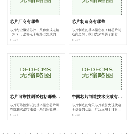
芯片厂商有哪些
芯片制造商有哪些
芯片行业概述芯片，又称集成电路
芯片制造的基本概念在了解芯片制
（IC），是将电子电路以集成的方
造商之前，我们先来简要了解芯片
式制作在一小块半导体材料（通常
的基本概念。芯片是指集成电路芯
10-22
10-22
是硅）上的装置。它们可以执行各
片（IC），它由多个电子元件（如
种计算任务，是现代电子产品的核
晶体管、电阻、电容等）按照一定
心组成部分。随
的电路设计集成
芯片可靠性测试包括哪些内容
中国芯片制造技术突破有哪些
芯片可靠性测试的基本概念芯片可
芯片制造的背景芯片被誉为现代电
靠性测试是指通过一系列实验和评
子设备的心脏，广泛应用于计算
估手段，对芯片在各种工作和环境
机、手机、汽车等各类电子产品
10-21
10-20
条件下的性能进行验证。这些测试
中。芯片的制造过程复杂，需要高
可以揭示芯片在长时间使用、极端
精度的设备、技术以及完善的产业
温度、辐射等
链。在过去的几十