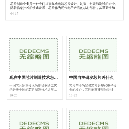
芯片制造企业是一种专门从事集成电路芯片设计、制造、封装和测试的企业。
随着信息技术的快速发展，芯片作为现代电子产品的核心部件，其重要性和需
求也越来越大。下面将介绍几
04-17
现在中国芯片制造技术怎么样了
中国自主研发芯片叫什么
中国芯片制造技术的现状制造工艺
芯片产业的背景芯片是现代电子设
的进步中国的芯片制造技术近年来
备的核心，其性能直接影响到计算
取得了显著的进展。以台积电、三
机、手机、汽车等众多行业的技术
10-25
10-23
星等国际巨头为竞争目标，中国的
进步。中国的芯片产业主要依赖进
一些企业如中芯国际（SMIC）、华
口，尤其是高端芯片。为了打破这
虹NEPTUNE等在先进
一局面，中国