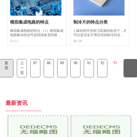
模拟集成电路的特点
制冷片的特点分类
模拟集成电路的特点 （1）模拟集成
1.旋转部件没有污染源的状况下，才
电路解决的信号是持续改变的模拟
可以是完全不用任何的制冷剂去工
量电信号，除输出级外，电源电路
作，那么产生的旋转效果，如果没
10-11
08-29
中的讯号脉冲信号值较小，因而內
有滑动部件，那将是一个固体件，
部元器件多工作中在小数据信号情
没有振动以及噪音，使用寿命也会
况，而数据
很长，特别
93
首
上
87
88
89
90
91
92
末
页
一
页
页
最新资讯