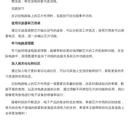
整流器：将交流电转换为直流电。
实践技巧
在识别电路板上的芯片作用时，实践技巧往往能事半功倍。
使用示波器和万用表
通过示波器观察芯片输出信号的波形，可以分析其工作状态；使用万用表可以测
量电压、电流，进一步确认芯片功能。
学习电路原理图
学习如何阅读电路原理图，能够帮助你更好地理解芯片的工作机制和功能。在实
际电路中，原理图通常提供了详细的连接关系和元件功能说明。
加入相关论坛和社区
通过加入电子爱好者论坛或社区，可以与其他人交流经验和技巧，获取更多的学
习资源和实用信息。
识别电路板上的芯片作用是一项重要且有趣的技能，涉及到基础知识的掌握、数
据手册的查阅、以及对电路连接的分析。通过理解不同类型芯片的功能和应用，我们
能够更有效地进行电子设备的维修和设计。
随着科技的不断进步，电子产品的复杂性也在增加。掌握芯片作用的识别技能，
将为你在电子领域的探索和发展提供强有力的支持。希望本文能帮助你在这条道路上
走得更加顺利！