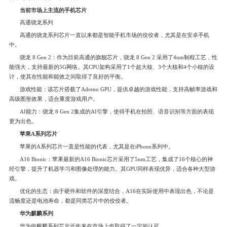
当前市场上主流的手机芯片
高通骁龙系列
高通的骁龙系列芯片一直以来都是智能手机市场的佼佼者，尤其是在安卓手机
中。
骁龙 8 Gen 2：作为目前高通的旗舰芯片，骁龙 8 Gen 2 采用了4nm制程工艺，性
能强大，支持最新的5G网络。其CPU架构采用了1个超大核、3个大核和4个小核的设
计，使其在性能和能效之间取得了良好的平衡。
游戏性能：该芯片搭载了Adreno GPU，提供卓越的游戏性能，支持高帧率游戏和
高级图形效果，适合重度游戏用户。
AI能力：骁龙 8 Gen 2集成的AI引擎，使得手机在拍照、语音识别等方面的表现
更为出色。
苹果A系列芯片
苹果的A系列芯片一直是性能的代表，尤其是在iPhone系列中。
A16 Bionic：苹果最新的A16 Bionic芯片采用了5nm工艺，集成了16个核心的神
经引擎，提升了机器学习和图像处理的能力。其GPU同样表现优异，适合各种大型游
戏。
优化的生态：由于硬件和软件的深度结合，A16在实际使用中表现出色，不论是
流畅度还是电池寿命，都是同类芯片中的佼佼者。
华为麒麟系列
华为的麒麟系列芯片近年来在市场上也取得了一定的认可。