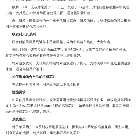
麒麟 9000：该芯片采用了5nm工艺，集成了5G基带。其性能在各项测试中表现
出色，尤其是在AI计算和图像处理方面，适合摄影爱好者。
自主研发：麒麟系列的一个重要优势是其自主研发的能力，这使得华为可以根据
用户需求不断优化芯片性能。
联发科天玑系列
联发科的天玑系列近年来迅速崛起，成为中高端市场的一大竞争者。
天玑 1200：该芯片采用6nm工艺，支持5G网络，提供了良好的性能与性价比。
其支持的多核心架构使其在多任务处理上表现良好。
针对游戏优化：天玑系列特别针对游戏进行了优化，支持高帧率和低延迟的游戏
体验，适合年轻用户群体。
如何选择适合自己的手机芯片
在选择手机芯片时，用户应考虑以下几个因素
性能需求
如果你是重度游戏玩家，或者需要进行视频编辑等高强度任务，建议选择高通骁
龙 8 Gen 2 或 苹果 A16 Bionic 这样的高端芯片。如果你只是日常使用，联发科天玑
系列的中端芯片也能满足需求。
系统生态
对于苹果用户，A系列芯片是最佳选择，因其与iOS系统的高度兼容。而安卓用户
则有更多的选择，包括高通、华为和联发科的芯片。