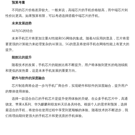
预算考量
不同的芯片价格差异较大。一般来说，高端芯片的手机价格较高，而中端芯片则
性价比更高。如果预算有限，可以考虑选择搭载中端芯片的手机。
未来发展趋势
AI与5G的结合
未来手机芯片将更加注重AI性能和5G网络的集成。随着AI应用的普及，芯片将需
要更强的计算能力来处理复杂的AI算法。5G的普及将使得手机在网络性能上有更大的
提升。
能效比的提升
随着技术的发展，手机芯片的能效比将不断提升。用户将体验到更长的电池续航
和更低的发热量，这是未来手机发展的重要方向。
硬件与软件的深度融合
芯片制造商将会进一步与手机厂商合作，实现硬件和软件的深度融合，提升用户
的整体使用体验。
选择一款适合自己的手机芯片是提升使用体验的关键。在众多手机芯片中，高通
骁龙、苹果A系列、华为麒麟和联发科天玑各具特色。根据个人的需求和预算，选择
最适合的手机，将使你在使用过程中享受到更顺畅的体验。随着技术的不断进步，我
们有理由期待更强大的手机芯片和更优质的手机体验。