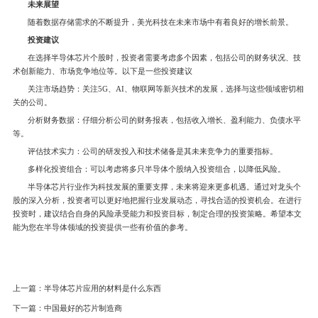
未来展望
随着数据存储需求的不断提升，美光科技在未来市场中有着良好的增长前景。
投资建议
在选择半导体芯片个股时，投资者需要考虑多个因素，包括公司的财务状况、技
术创新能力、市场竞争地位等。以下是一些投资建议
关注市场趋势：关注5G、AI、物联网等新兴技术的发展，选择与这些领域密切相
关的公司。
分析财务数据：仔细分析公司的财务报表，包括收入增长、盈利能力、负债水平
等。
评估技术实力：公司的研发投入和技术储备是其未来竞争力的重要指标。
多样化投资组合：可以考虑将多只半导体个股纳入投资组合，以降低风险。
半导体芯片行业作为科技发展的重要支撑，未来将迎来更多机遇。通过对龙头个
股的深入分析，投资者可以更好地把握行业发展动态，寻找合适的投资机会。在进行
投资时，建议结合自身的风险承受能力和投资目标，制定合理的投资策略。希望本文
能为您在半导体领域的投资提供一些有价值的参考。
上一篇：
半导体芯片应用的材料是什么东西
下一篇：
中国最好的芯片制造商