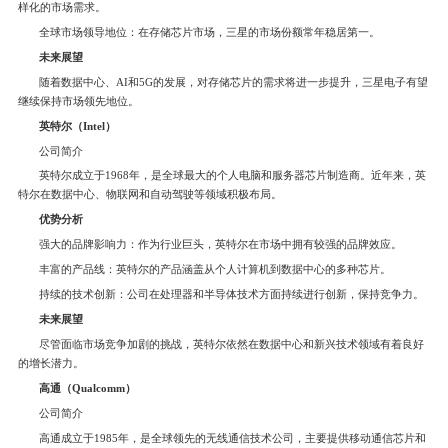
样化的市场需求。
全球市场领导地位：在存储芯片市场，三星的市场份额常年稳居第一。
未来展望
随着数据中心、AI和5G的发展，对存储芯片的需求将进一步提升，三星电子有望
继续保持市场领先地位。
英特尔（Intel）
公司简介
英特尔成立于1968年，是全球最大的个人电脑和服务器芯片制造商。近年来，英
特尔在数据中心、物联网和自动驾驶等领域积极布局。
优势分析
强大的品牌影响力：作为行业巨头，英特尔在市场中拥有较强的品牌效应。
丰富的产品线：英特尔的产品涵盖从个人计算机到数据中心的多种芯片。
持续的技术创新：公司在处理器和半导体技术方面持续进行创新，保持竞争力。
未来展望
尽管面临市场竞争加剧的挑战，英特尔依然在数据中心和新兴技术领域有着良好
的增长潜力。
高通（Qualcomm）
公司简介
高通成立于1985年，是全球领先的无线通信技术公司，主要提供移动通信芯片和