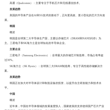
高通（Qualcomm）：主要专注于手机芯片和无线通信技术。
发展趋势
美国的半导体产业在AI和5G技术的推动下，正向更高效、更小型化的芯片方向发
展。
韩国
概述
韩国是全球第二大半导体生产国，主要以存储芯片（DRAM和NAND闪存）为
主。三星电子和SK海力士是全球知名的半导体企业。
主要企业
三星电子（Samsung Electronics）：全球最大的存储芯片制造商，市场占有率超
过30%。
SK海力士（SK Hynix）：全球第二大DRAM制造商，专注于高性能存储解决方
案。
发展趋势
韩国正在加大对半导体设计和制造设备的投资，以提升自主研发能力和技术水
平。
中国
概述
近年来，中国在半导体领域的发展速度惊人，国家政策的支持使得国产芯片产业