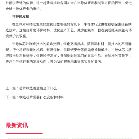
外部供应链的依赖。这一趋势将推动各国加大在半导体研发和制造方面的投资，促进
全球半导体产业的重组。
可持续发展
在全球对可持续发展的重视日益增强的背景下，半导体行业也在积极探索绿色制
造技术。这包括开发环保材料、优化生产工艺、减少能耗等，旨在实现经济效益与环
境保护的双赢。
半导体芯片制造技术的前途光明，但也充满挑战。随着新材料、新技术的不断涌
现，行业将迎来新的机遇。环境保护、供应链安全等问题也亟待解决。半导体芯片将
继续推动科技进步，促进经济发展，并深刻影响我们的日常生活。在这样的背景下，
关注半导体行业的发展动向，将为我们把握未来提供宝贵的参考。
上一篇：
芯片制造难度相当于什么
下一篇：
制造芯片需要什么设备和材料
最新资讯