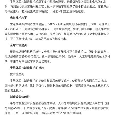
半导体芯片制造技术经历了多个阶段的演变。从最初的晶体管到集成电路的发
明，再到如今的纳米级制程工艺，技术的不断革新推动了整个行业的发展。随着摩尔
定律的推动，芯片的集成度不断提升，性能和能效也在不断改进。
当前技术水平
主流的半导体制造技术包括：CMOS（互补金属氧化物半导体）、SOI（绝缘体上
硅）和FinFET（鳍式场效应晶体管）。这些技术在提升性能、降低功耗、提高集成度
等方面发挥了重要作用。以台积电、英特尔和三星等为代表的全球顶尖半导体制造企
业，正在不断推进7nm、5nm乃至3nm的制程技术。
全球市场趋势
根据市场研究机构的统计，全球半导体市场规模正在快速扩大。预计到2025年，
市场规模将突破6000亿美元。这一趋势受益于5G、物联网、人工智能等新兴技术的推
动，带来了对高性能芯片的迫切需求。
半导体芯片制造技术的挑战
技术壁垒高
半导体芯片制造技术的复杂性和高昂的研发成本，使得新进入者面临巨大挑战。
无论是材料的选择、设计的优化，还是制造的精确控制，都需要深厚的技术积累和大
量的资金投入。
制造设备依赖性
半导体制造业对设备的依赖性非常强。大部分高端制造设备由少数几家公司（如
荷兰的ASML、日本的东京电子等）提供，这导致行业对这些设备供应商的依赖程度
极高。一旦出现供应链问题，可能会对整个行业造成严重影响。